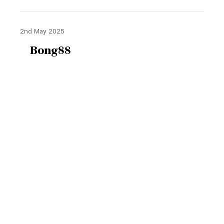
2nd May 2025
Bong88